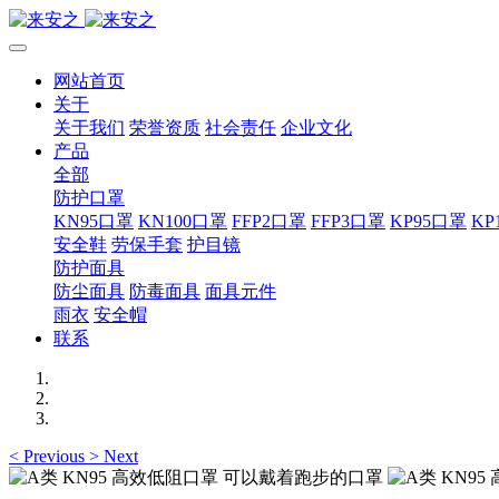
网站首页
关于
关于我们
荣誉资质
社会责任
企业文化
产品
全部
防护口罩
KN95口罩
KN100口罩
FFP2口罩
FFP3口罩
KP95口罩
KP
安全鞋
劳保手套
护目镜
防护面具
防尘面具
防毒面具
面具元件
雨衣
安全帽
联系
<
Previous
>
Next