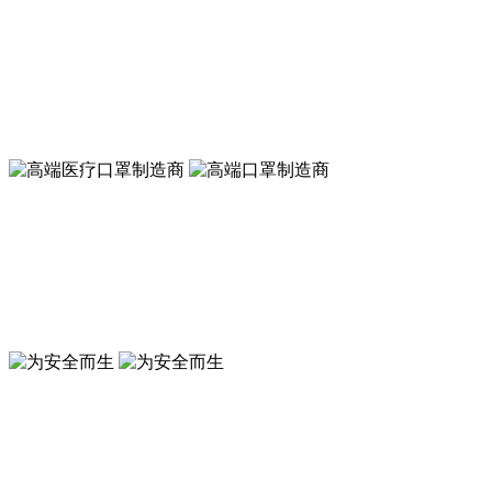
A类 KN95 高效低阻口罩 可以戴着跑步的口罩
符合新国标GB2626-2019 KN95标准
A类 KN95 高效低阻口罩 可以戴着跑步的口罩
符合新国标GB2626-2019 KN95标准
高端口罩制造商
符合GB19083-2010防护口罩标准
高端医疗口罩制造商
符合GB19083-2010医用防护口罩标准
为安全而生
来安之 ABS 环保防砸抗冲击豪华透气安全帽