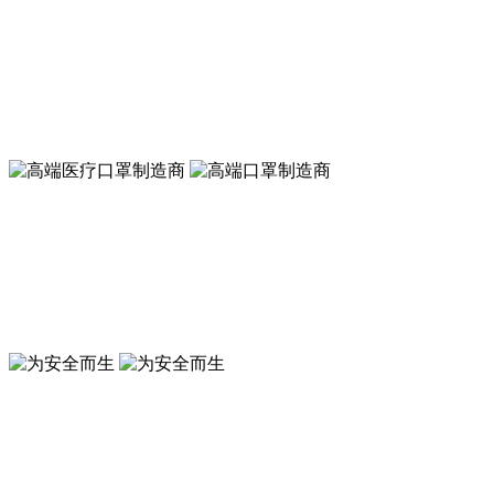
A类 KN95 高效低阻口罩 可以戴着跑步的口罩
符合新国标GB2626-2019 KN95标准
A类 KN95 高效低阻口罩 可以戴着跑步的口罩
符合新国标GB2626-2019 KN95标准
高端口罩制造商
符合GB19083-2010防护口罩标准
高端医疗口罩制造商
符合GB19083-2010医用防护口罩标准
为安全而生
来安之 ABS 环保防砸抗冲击豪华透气安全帽