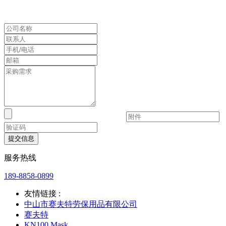
为安全而生
来安之 ABS 环保防砸抗冲击豪华透气安全帽
提交信息
服务热线
189-8858-0899
友情链接 :
中山市赛夫特劳保用品有限公司
赛夫特
KN100 Mask