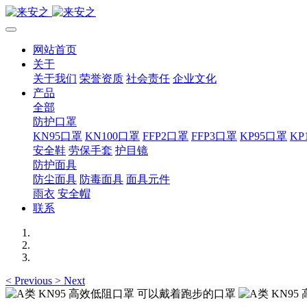
网站首页
关于
关于我们
荣誉资质
社会责任
企业文化
产品
全部
防护口罩
KN95口罩
KN100口罩
FFP2口罩
FFP3口罩
KP95口罩
KP
安全鞋
劳保手套
护目镜
防护面具
防尘面具
防毒面具
面具元件
雨衣
安全帽
联系
<
Previous
>
Next