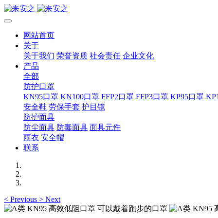
网站首页
关于
关于我们
荣誉资质
社会责任
企业文化
产品
全部
防护口罩
KN95口罩
KN100口罩
FFP2口罩
FFP3口罩
KP95口罩
KP
安全鞋
劳保手套
护目镜
防护面具
防尘面具
防毒面具
面具元件
雨衣
安全帽
联系
<
Previous
>
Next