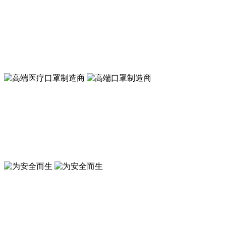
A类 KN95 高效低阻口罩 可以戴着跑步的口罩
符合新国标GB2626-2019 KN95标准
A类 KN95 高效低阻口罩 可以戴着跑步的口罩
符合新国标GB2626-2019 KN95标准
高端口罩制造商
符合GB19083-2010防护口罩标准
高端医疗口罩制造商
符合GB19083-2010医用防护口罩标准
为安全而生
来安之 ABS 环保防砸抗冲击豪华透气安全帽