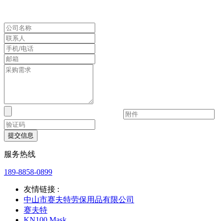
为安全而生
来安之 ABS 环保防砸抗冲击豪华透气安全帽
提交信息
服务热线
189-8858-0899
友情链接 :
中山市赛夫特劳保用品有限公司
赛夫特
KN100 Mask