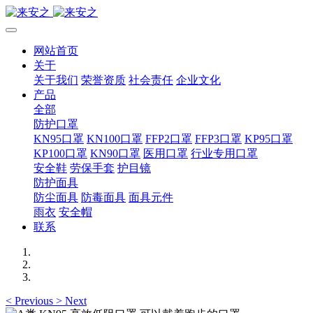
网站首页
关于
关于我们
荣誉资质
社会责任
企业文化
产品
全部
防护口罩
KN95口罩
KN100口罩
FFP2口罩
FFP3口罩
KP95口罩
KP100口罩
KN90口罩
医用口罩
行业专用口罩
安全鞋
劳保手套
护目镜
防护面具
防尘面具
防毒面具
面具元件
雨衣
安全帽
联系
<
Previous
>
Next