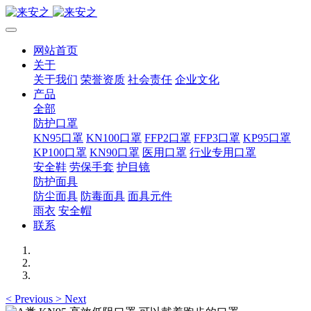
网站首页
关于
关于我们
荣誉资质
社会责任
企业文化
产品
全部
防护口罩
KN95口罩
KN100口罩
FFP2口罩
FFP3口罩
KP95口罩
KP100口罩
KN90口罩
医用口罩
行业专用口罩
安全鞋
劳保手套
护目镜
防护面具
防尘面具
防毒面具
面具元件
雨衣
安全帽
联系
<
Previous
>
Next