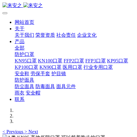
网站首页
关于
关于我们
荣誉资质
社会责任
企业文化
产品
全部
防护口罩
KN95口罩
KN100口罩
FFP2口罩
FFP3口罩
KP95口罩
KP100口罩
KN90口罩
医用口罩
行业专用口罩
安全鞋
劳保手套
护目镜
防护面具
防尘面具
防毒面具
面具元件
雨衣
安全帽
联系
<
Previous
>
Next