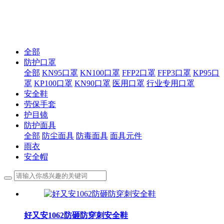
来安之 ABS 环保防砸抗冲击豪华透气安全帽
为安全而生
来安之 ABS 环保防砸抗冲击豪华透气安全帽
全部
防护口罩
全部
KN95口罩
KN100口罩
FFP2口罩
FFP3口罩
KP95口
罩
KP100口罩
KN90口罩
医用口罩
行业专用口罩
安全鞋
劳保手套
护目镜
防护面具
全部
防尘面具
防毒面具
面具元件
雨衣
安全帽
好又安1062防砸防穿刺安全鞋