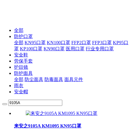
来安之 ABS 环保防砸抗冲击豪华透气安全帽
为安全而生
来安之 ABS 环保防砸抗冲击豪华透气安全帽
全部
防护口罩
全部
KN95口罩
KN100口罩
FFP2口罩
FFP3口罩
KP95口
罩
KP100口罩
KN90口罩
医用口罩
行业专用口罩
安全鞋
劳保手套
护目镜
防护面具
全部
防尘面具
防毒面具
面具元件
雨衣
安全帽
来安之9105A KM1095 KN95口罩