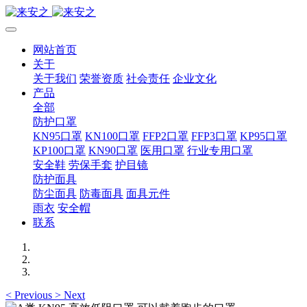
网站首页
关于
关于我们
荣誉资质
社会责任
企业文化
产品
全部
防护口罩
KN95口罩
KN100口罩
FFP2口罩
FFP3口罩
KP95口罩
KP100口罩
KN90口罩
医用口罩
行业专用口罩
安全鞋
劳保手套
护目镜
防护面具
防尘面具
防毒面具
面具元件
雨衣
安全帽
联系
<
Previous
>
Next